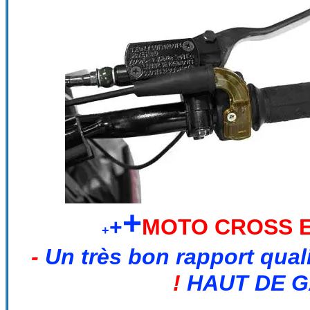
+
+
MOTO CROSS E
+
-
Un très bon rapport qual
!
HAUT DE G