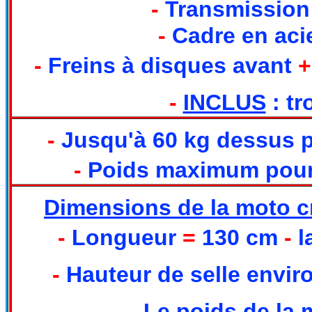
-
Transmission
-
Cadre en aci
-
Freins à disques avant
+
-
INCLUS
: tr
-
Jusqu'à 60 kg dessus p
-
Poids maximum pour u
Dimensions de la moto c
-
Longueur
=
130 cm
-
l
-
Hauteur de selle envir
-
Le poids de la 