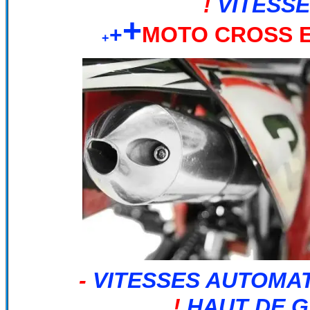
!
VITESS
+
+
MOTO CROSS E
+
-
VITESSES AUTOMA
!
HAUT DE G