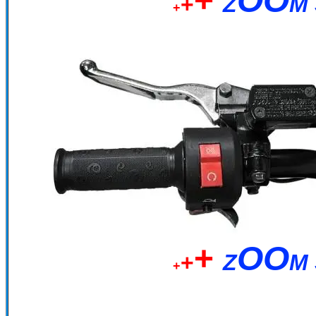
+
OO
+
Z
M
+
+
OO
+
Z
M
+