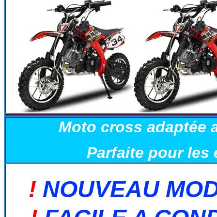
Moto cross adaptée a
Parfaite pour les
!
NOUVEAU MO