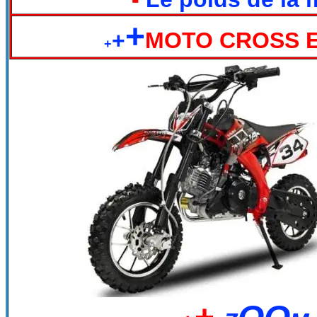
+
+
MOTO CROSS E
+