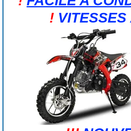
!
FACILE A CON
!
VITESSES