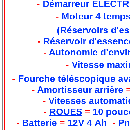
-
Démarreur ÉLECTR
-
Moteur 4 temp
(Réservoirs d'es
-
Réservoir d'essenc
-
Autonomie d'envi
-
Vitesse max
-
Fourche téléscopique a
-
Amortisseur arrière
-
Vitesses automat
-
ROUES
=
10 pouc
-
Batterie
=
12V 4 Ah
-
Pn