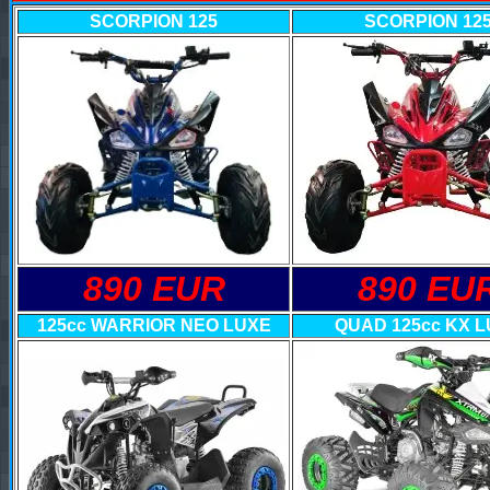
SCORPION 125
SCORPION 12
890 EUR
890 EU
125cc WARRIOR NEO LUXE
QUAD 125cc KX 