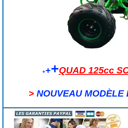
+
+
QUAD 125cc S
+
>
NOUVEAU MODÈLE 