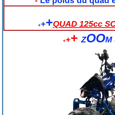
-
Le poids du quad e
+
+
QUAD 125cc S
+
+
OO
+
Z
M
+