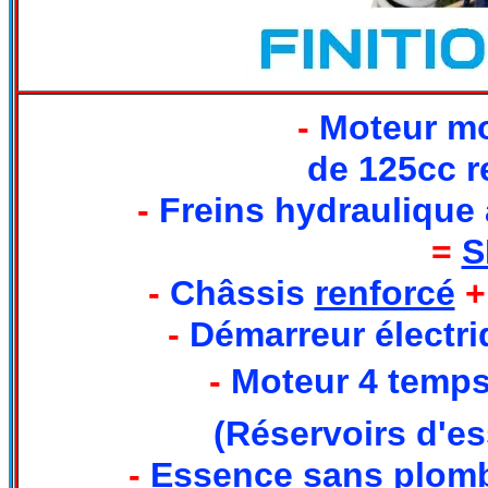
-
Moteur mo
de 125cc r
-
Freins hydraulique 
=
S
-
Châssis
renforcé
+
-
Démarreur électr
-
Moteur 4 temp
(Réservoirs d'es
-
Essence sans plom