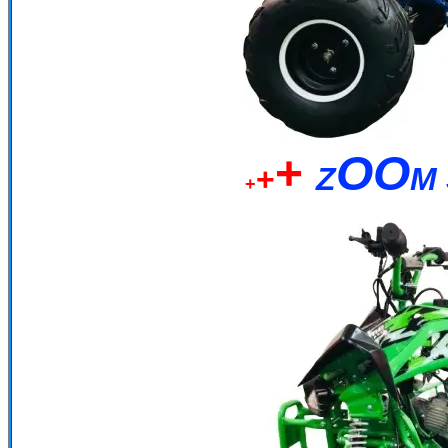
+
OO
+
Z
M
+